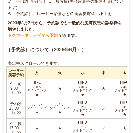
※［午前診･午後診］…一般診療(美容皮膚科の相談も受けてい
ます)
※［予約診］…レーザー治療などの美容皮膚科、小手術
2023年8月7日から、予約診でも一般的な皮膚疾患の診察枠を
増やしました。
ドクターキューブから予約
できます。
［予約診］について（2026年6月～）
表は横スクロールできます。
レーザー
月
火
水
木
金
美容予約
HIFU
HIFU
HIFU
午 前
スキン
スキン
スキン
9:00ー
★
★
タイトニング
タイトニング
タイトニン
12:00
★
★
★
HIFU
HIFU
予約診
スキン
スキン
スキン
スキン
タイトニング
タイトニング
15:00ー
／
タイトニング
タイトニン
★
★
17:00
★
★
HIFU
午 後
スキン
17:00ー
★
★
／
★
タイトニング
19:00