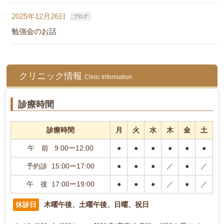
2025年12月26日
ブログ
勉強会のお話
クリニック情報
Clinic Information
診療時間
診療時間
月
火
水
木
金
土
午 前 9:00ー12:00
●
●
●
●
●
●
予約診 15:00ー17:00
●
●
●
／
●
／
午 後 17:00ー19:00
●
●
●
／
●
／
休診日
木曜午後、土曜午後、日曜、祝日