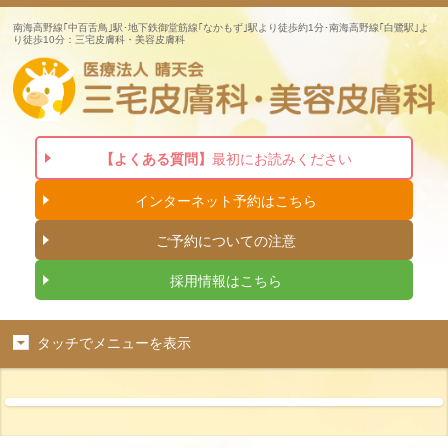
南海高野線｢中百舌鳥｣駅･地下鉄御堂筋線｢なかもず｣駅より徒歩約1分･南海高野線｢白鷺駅｣よ
り徒歩10分：三宅皮膚科・美容皮膚科
【よくある質問】
最初にお読みください
インターネット
予約はこちら
ご予約についての注意
採用情報はこちら
タッチでメニューを表示