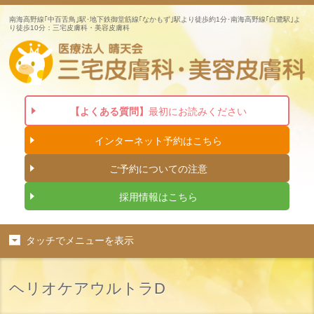
南海高野線｢中百舌鳥｣駅･地下鉄御堂筋線｢なかもず｣駅より徒歩約1分･南海高野線｢白鷺駅｣よ
り徒歩10分：三宅皮膚科・美容皮膚科
【よくある質問】
最初にお読みください
インターネット
予約はこちら
ご予約についての注意
採用情報はこちら
タッチでメニューを表示
ヘリオケアウルトラD