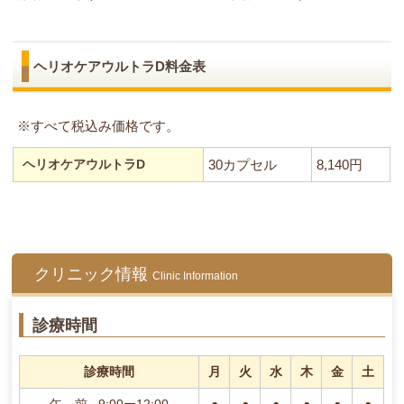
ヘリオケアウルトラD料金表
※すべて税込み価格です。
ヘリオケアウルトラD
30カプセル
8,140
円
クリニック情報
Clinic Information
診療時間
診療時間
月
火
水
木
金
土