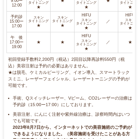
9:00ー
★
★
タイトニング
タイトニング
タイトニン
12:00
★
★
★
HIFU
HIFU
予約診
スキン
スキン
スキン
スキン
タイトニング
タイトニング
15:00ー
／
タイトニング
タイトニン
★
★
17:00
★
★
HIFU
午 後
スキン
17:00ー
★
★
／
★
タイトニング
19:00
★
初回登録手数料2,200円（税込）2回目以降再診料550円（税
込）美容注射は予約の必要はありません。
★は脱毛、ケミカルピーリング、イオン導入、スマートラック
スミニ、レーザーフェイシャル、レーザートーニングの予約が
可能です。
手術、Qスイッチレーザー、Vビーム、CO2レーザーの治療は
予約診（15:00ー17:00）にしております。
美容注射、にんにく注射や紫外線治療は、診察時間内はいつ
でも可能です。
2023年8月7日から、インターネットでの美容施術のご予約が
できるようになりました。（美容施術を受けたことがある方