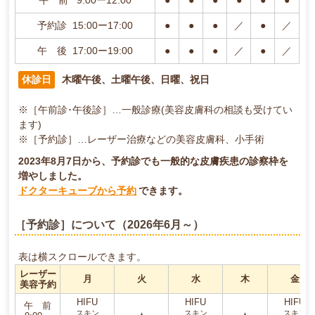
午 前 9:00ー12:00
●
●
●
●
●
●
予約診 15:00ー17:00
●
●
●
／
●
／
午 後 17:00ー19:00
●
●
●
／
●
／
休診日
木曜午後、土曜午後、日曜、祝日
※［午前診･午後診］…一般診療(美容皮膚科の相談も受けてい
ます)
※［予約診］…レーザー治療などの美容皮膚科、小手術
2023年8月7日から、予約診でも一般的な皮膚疾患の診察枠を
増やしました。
ドクターキューブから予約
できます。
［予約診］について（2026年6月～）
表は横スクロールできます。
レーザー
月
火
水
木
金
美容予約
HIFU
HIFU
HIFU
午 前
スキン
スキン
スキン