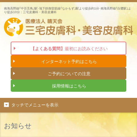
南海高野線｢中百舌鳥｣駅･地下鉄御堂筋線｢なかもず｣駅より徒歩約1分･南海高野線｢白鷺駅｣よ
り徒歩10分：三宅皮膚科・美容皮膚科
【よくある質問】
最初にお読みください
インターネット
予約はこちら
ご予約についての注意
採用情報はこちら
タッチでメニューを表示
お知らせ