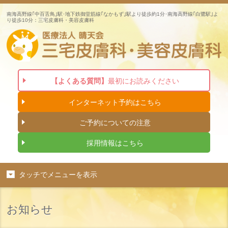
南海高野線｢中百舌鳥｣駅･地下鉄御堂筋線｢なかもず｣駅より徒歩約1分･南海高野線｢白鷺駅｣よ
り徒歩10分：三宅皮膚科・美容皮膚科
【よくある質問】
最初にお読みください
インターネット
予約はこちら
ご予約についての注意
採用情報はこちら
タッチでメニューを表示
お知らせ